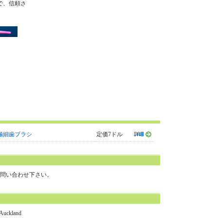
）で、信頼さ
極細歯ブラシ
定価7ドル
問い合わせ下さい。
, Auckland