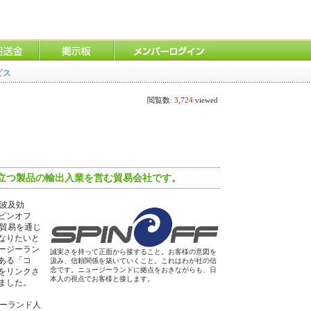
ビス
閲覧数:
3,724
viewed
立つ製品の輸出入業を営む貿易会社です。
「波及効
ピンオフ
の貿易を通じ
なりたいと
ージーラン
誠実さを持って正面から接すること。お客様の意図を
ある「コ
汲み、信頼関係を築いていくこと。これはわが社の信
念です。ニュージーランドに拠点をおきながらも、日
をリンクさ
本人の視点でお客様と接します。
ました。
ジーランド人