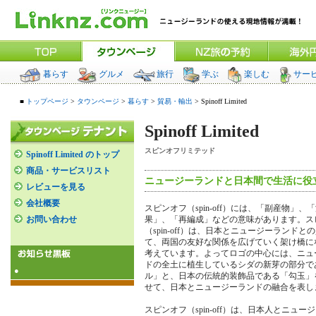
暮らす
グルメ
旅行
学ぶ
楽しむ
サー
■
トップページ
>
タウンページ
>
暮らす
>
貿易・輸出
> Spinoff Limited
Spinoff Limited
スピンオフリミテッド
Spinoff Limited のトップ
商品・サービスリスト
ニュージーランドと日本間で生活に役
レビューを見る
会社概要
スピンオフ（spin-off）には、「副産物」、
お問い合わせ
果」、「再編成」などの意味があります。ス
（spin-off）は、日本とニュージーランドと
て、両国の友好な関係を広げていく架け橋に
考えています。よってロゴの中心には、ニュ
ドの全土に植生しているシダの新芽の部分で
●
ル」と、日本の伝統的装飾品である「勾玉」
せて、日本とニュージーランドの融合を表し
スピンオフ（spin-off）は、日本人とニュー