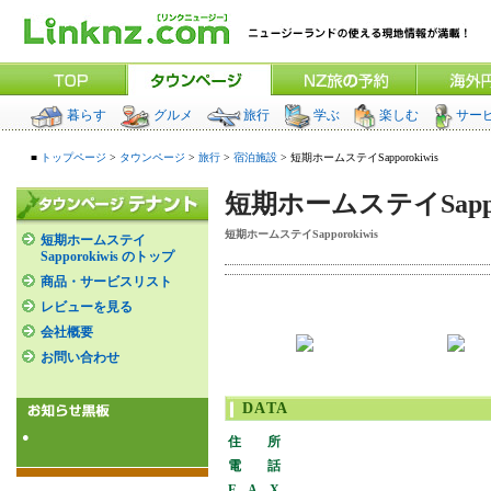
暮らす
グルメ
旅行
学ぶ
楽しむ
サー
■
トップページ
>
タウンページ
>
旅行
>
宿泊施設
> 短期ホームステイSapporokiwis
短期ホームステイSappor
短期ホームステイSapporokiwis
短期ホームステイ
Sapporokiwis のトップ
商品・サービスリスト
レビューを見る
会社概要
お問い合わせ
DATA
●
住 所
電 話
F A X