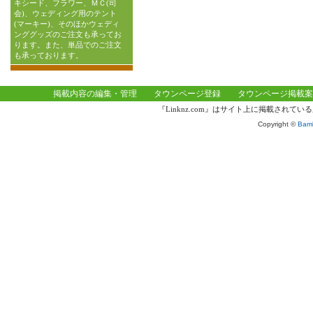
キシード、フラワー、ＭＣ(司
会)、ウェディング用のテント
(マーキー)、そのほかウェディ
ンググッズのご注文も承ってお
ります。また、単品でのご注文
も承っております。
掲載内容の編集・管理
タウンページ登録
タウンページ掲載案
『Linknz.com』はサイト上に掲載され
Copyright ©
Bamb