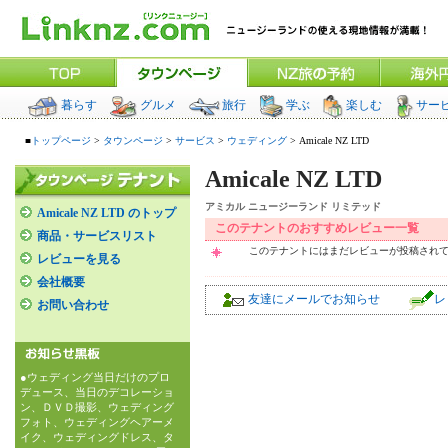
暮らす
グルメ
旅行
学ぶ
楽しむ
サー
■
トップページ
>
タウンページ
>
サービス
>
ウェディング
> Amicale NZ LTD
Amicale NZ LTD
アミカル ニュージーランド リミテッド
Amicale NZ LTD のトップ
このテナントのおすすめレビュー一覧
商品・サービスリスト
このテナントにはまだレビューが投稿され
レビューを見る
会社概要
友達にメールでお知らせ
レ
お問い合わせ
●ウェディング当日だけのプロ
デュース、当日のデコレーショ
ン、ＤＶＤ撮影、ウェディング
フォト、ウェディングヘアーメ
イク、ウェディングドレス、タ