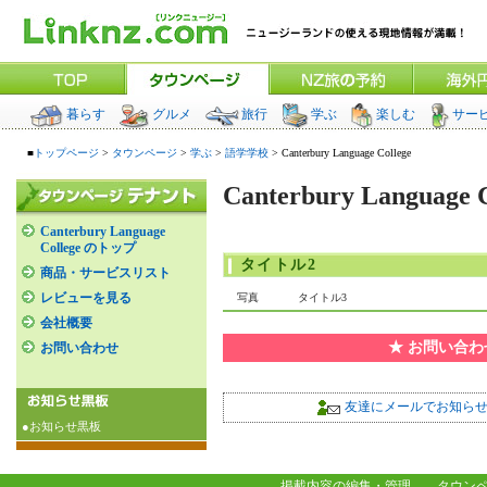
暮らす
グルメ
旅行
学ぶ
楽しむ
サー
■
トップページ
>
タウンページ
>
学ぶ
>
語学学校
> Canterbury Language College
Canterbury Language C
Canterbury Language
College のトップ
タイトル2
商品・サービスリスト
レビューを見る
写真
タイトル3
会社概要
★ お問い合
お問い合わせ
友達にメールでお知ら
●お知らせ黒板
掲載内容の編集・管理
タウン